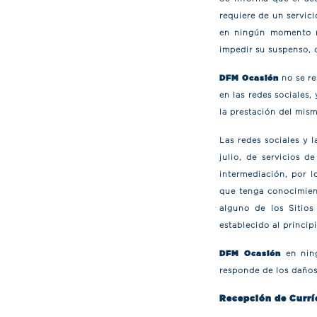
requiere de un servici
en ningún momento re
impedir su suspenso, 
DFM Ocasión
no se re
en las redes sociales
la prestación del mism
Las redes sociales y 
julio, de servicios d
intermediación, por l
que tenga conocimient
alguno de los Sitios
establecido al princip
DFM Ocasión
en ning
responde de los daños 
Recepción de Curr