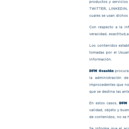
productos y servicio
TWITTER, LINKEDIN, Y
cuales se usan dichos
Con respecto a la in
veracidad, exactitud,a
Los contenidos establ
tomadas por el Usuari
información.
DFM Ocasión
procurar
la administración de
improcedentes que no 
que se destina las an
En estos casos,
DFM 
calidad, objeto y buen
de contenidos, no se h
Se informa que el acc