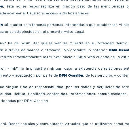
ón
, ésta no se responsabiliza en ningún caso de las mencionadas p
da acarrear al Usuario el acceso a dichos enlaces.
ón
sólo autoriza a terceras personas interesadas a que establezcan “lin
aciones establecidas en el presente Aviso Legal.
link” ha de posibilitar que la web se muestre en su totalidad dentro
en a través de marcos o “frames”. No obstante lo anterior,
DFM Ocas
retiren inmediatamente los “links” hacia el Sitio Web cuando así lo est
 un “link” no implicará en ningún caso la existencia de relaciones en
imiento y aceptación por parte de
DFM Ocasión
, de los servicios y cont
e ningún tipo de responsabilidad, por los daños y perjuicios de toda
alidad, licitud, fiabilidad, contenidos, informaciones, comunicaciones, 
stionadas por DFM Ocasión
zará, Redes sociales y comunidades virtuales que se utilizarán como 