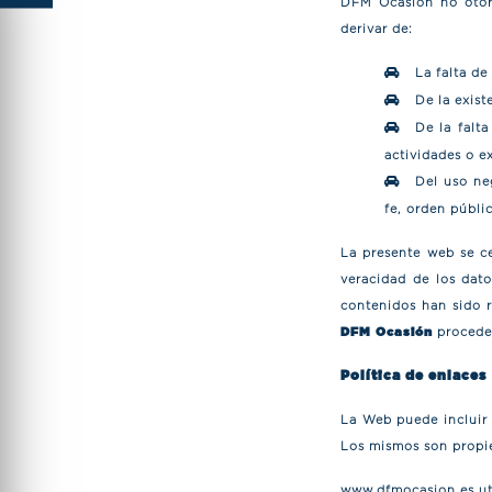
DFM Ocasión no otorg
derivar de:
La falta de
De la exist
De la falta
actividades o e
Del uso neg
fe, orden públi
La presente web se ce
veracidad de los dato
contenidos han sido 
DFM Ocasión
proceder
Política de enlaces
La Web puede incluir 
Los mismos son propie
www.dfmocasion.es uti