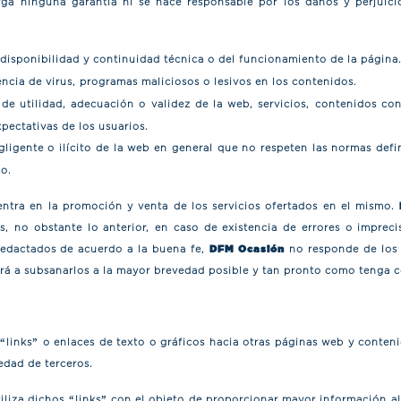
a ninguna garantía ni se hace responsable por los daños y perjuicio
 disponibilidad y continuidad técnica o del funcionamiento de la página
encia de virus, programas maliciosos o lesivos en los contenidos.
 de utilidad, adecuación o validez de la web, servicios, contenidos co
xpectativas de los usuarios.
ligente o ilícito de la web en general que no respeten las normas defin
co.
ntra en la promoción y venta de los servicios ofertados en el mismo.
s, no obstante lo anterior, en caso de existencia de errores o imprec
redactados de acuerdo a la buena fe,
DFM Ocasión
no responde de los 
á a subsanarlos a la mayor brevedad posible y tan pronto como tenga c
“links” o enlaces de texto o gráficos hacia otras páginas web y conte
dad de terceros.
liza dichos “links” con el objeto de proporcionar mayor información 