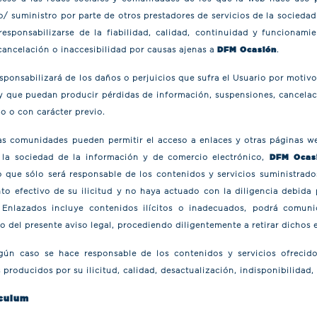
o/ suministro por parte de otros prestadores de servicios de la socieda
sponsabilizarse de la fiabilidad, calidad, continuidad y funcionami
cancelación o inaccesibilidad por causas ajenas a
DFM Ocasión
.
sponsabilizará de los daños o perjuicios que sufra el Usuario por moti
, y que puedan producir pérdidas de información, suspensiones, cancelac
o o con carácter previo.
las comunidades pueden permitir el acceso a enlaces y otras páginas 
e la sociedad de la información y de comercio electrónico,
DFM Ocas
o que sólo será responsable de los contenidos y servicios suministrado
o efectivo de su ilicitud y no haya actuado con la diligencia debida p
 Enlazados incluye contenidos ilícitos o inadecuados, podrá comun
io del presente aviso legal, procediendo diligentemente a retirar dichos 
ún caso se hace responsable de los contenidos y servicios ofrecido
producidos por su ilicitud, calidad, desactualización, indisponibilidad, 
ículum