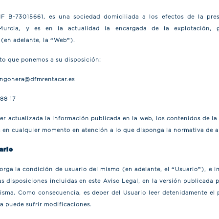
 B-73015661, es una sociedad domiciliada a los efectos de la pres
urcia, y es en la actualidad la encargada de la explotación, 
(en adelante, la “
Web
”).
to que ponemos a su disposición:
ngonera@dfmrentacar.es
88 17
r actualizada la información publicada en la web, los contenidos de la
 en cualquier momento en atención a lo que disponga la normativa de a
ario
torga la condición de usuario del mismo (en adelante, el “
Usuario
”), e 
as disposiciones incluidas en este Aviso Legal, en la versión publicad
isma. Como consecuencia, es deber del Usuario leer detenidamente el pr
a puede sufrir modificaciones.