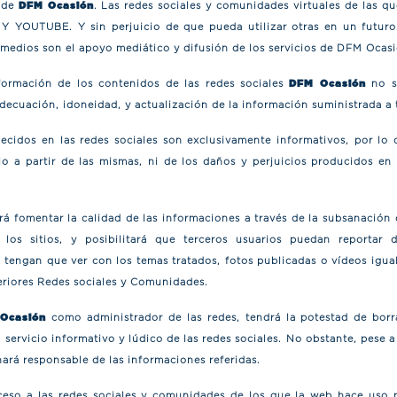
s de
DFM Ocasión
. Las redes sociales y comunidades virtuales de las 
 YOUTUBE. Y sin perjuicio de que pueda utilizar otras en un futuro. 
 medios son el apoyo mediático y difusión de los servicios de DFM Ocasi
formación de los contenidos de las redes sociales
DFM Ocasión
no s
decuación, idoneidad, y actualización de la información suministrada a 
ecidos en las redes sociales son exclusivamente informativos, por lo 
o a partir de las mismas, ni de los daños y perjuicios producidos en
á fomentar la calidad de las informaciones a través de la subsanación 
 los sitios, y posibilitará que terceros usuarios puedan reportar
tengan que ver con los temas tratados, fotos publicadas o vídeos igua
teriores Redes sociales y Comunidades.
Ocasión
como administrador de las redes, tendrá la potestad de borr
 servicio informativo y lúdico de las redes sociales. No obstante, pese 
ará responsable de las informaciones referidas.
eso a las redes sociales y comunidades de los que la web hace uso pa