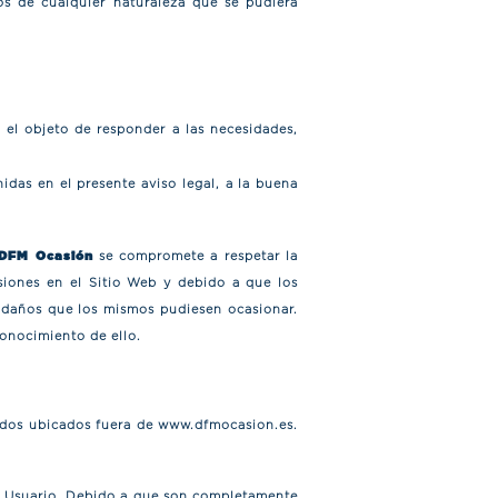
s de cualquier naturaleza que se pudiera
.
n el objeto de responder a las necesidades,
idas en el presente aviso legal, a la buena
DFM Ocasión
se compromete a respetar la
isiones en el Sitio Web y debido a que los
daños que los mismos pudiesen ocasionar.
onocimiento de ello.
nidos ubicados fuera de www.dfmocasion.es.
al Usuario. Debido a que son completamente