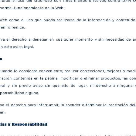
bido el uso del sitio web con fines ilícitos o lesivos contra DFM O
l normal funcionamiento de la Web.
 Web como el uso que pueda realizarse de la información y contenidos
en lo realice.
va el derecho a denegar en cualquier momento y sin necesidad de avi
n este aviso legal.
s
ando lo considere conveniente, realizar correcciones, mejoras o modif
ación contenida en la página, modificar o eliminar productos, las co
ral y sin previo aviso sin que ello de lugar, ni derecho a ninguna 
ponsabilidad alguna.
a el derecho para interrumpir, suspender o terminar la prestación del
ran.
tías y Responsabilidad