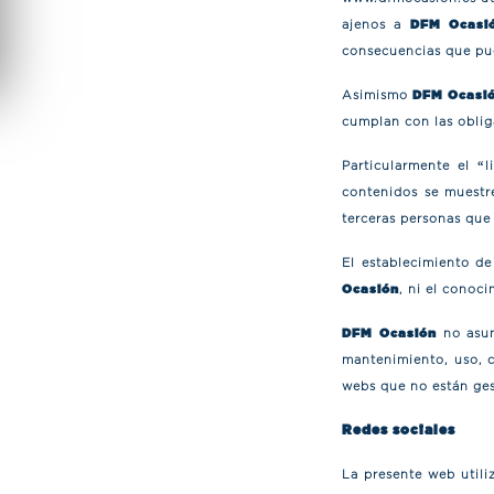
ajenos a
DFM Ocasi
consecuencias que pue
Asimismo
DFM Ocasi
cumplan con las oblig
Particularmente el “
contenidos se muestr
terceras personas que 
El establecimiento de
Ocasión
, ni el conoc
DFM Ocasión
no asum
mantenimiento, uso, c
webs que no están ge
Redes sociales
La presente web utili