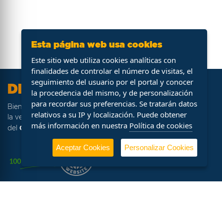
Esta página web usa cookies
Este sitio web utiliza cookies analíticas con
finalidades de controlar el número de visitas, el
seguimiento del usuario por el portal y conocer
DFM Ocasión
la procedencia del mismo, y de personalización
para recordar sus preferencias. Se tratarán datos
DFM Ocasión
Bienvenido a
, portal web especializado en
relativos a su IP y localización. Puede obtener
la venta de stock de vehículos procedentes de la flota
más información en nuestra
Política de cookies
Grupo DFM
del
.
Aceptar Cookies
Personalizar Cookies
Horario