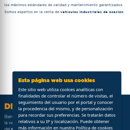
los máximos estándares de calidad y mantenimiento garantizados.
Somos expertos en la venta de
vehículos industriales de ocasión
.
Esta página web usa cookies
Este sitio web utiliza cookies analíticas con
finalidades de controlar el número de visitas, el
seguimiento del usuario por el portal y conocer
DFM Ocasión
la procedencia del mismo, y de personalización
para recordar sus preferencias. Se tratarán datos
DFM Ocasión
Bienvenido a
, portal web especializado en
relativos a su IP y localización. Puede obtener
la venta de stock de vehículos procedentes de la flota
más información en nuestra
Política de cookies
Grupo DFM
del
.