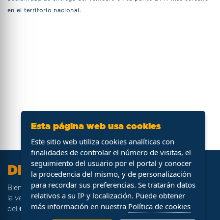
en el territorio nacional.
Esta página web usa cookies
Este sitio web utiliza cookies analíticas con
finalidades de controlar el número de visitas, el
seguimiento del usuario por el portal y conocer
DFM Ocasión
la procedencia del mismo, y de personalización
para recordar sus preferencias. Se tratarán datos
DFM Ocasión
Bienvenido a
, portal web especializado en
relativos a su IP y localización. Puede obtener
la venta de stock de vehículos procedentes de la flota
más información en nuestra
Política de cookies
Grupo DFM
del
.