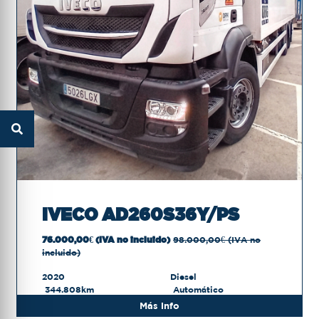
IVECO AD260S36Y/PS
76.000,00€ (IVA no incluido)
98.000,00€ (IVA no
incluido)
2020
Diesel
344.808km
Automático
Más info