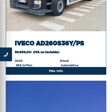
IVECO AD260S36Y/PS
99.859,00€ (IVA no incluido)
2020
Diesel
389.247km
Automático
Más info