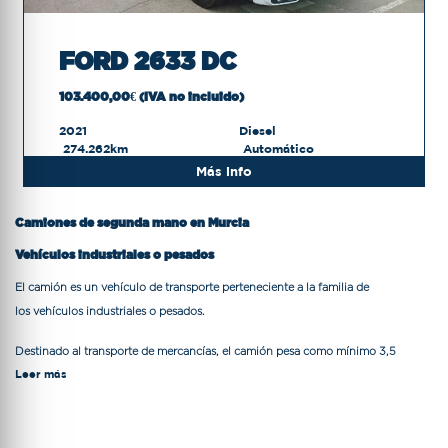
FORD 2633 DC
103.400,00€ (IVA no incluido)
2021
Diesel
274.262km
Automático
Más info
Camiones de segunda mano en Murcia
Vehículos industriales o pesados
El
camión
es un vehículo de transporte perteneciente a la familia de
los
vehículos industriales o pesados
.
Destinado al
transporte de mercancías
, el camión pesa como mínimo
3,5
Leer más
toneladas
. El transporte por carretera de mercancías permite canalizar la casi
totalidad de productos de consumo, ya sean productos perecederos, materiales
o bienes muebles.