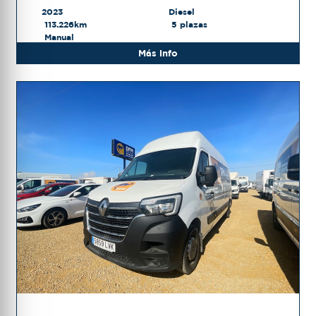
2023
Diesel
113.226km
5 plazas
Manual
Más info