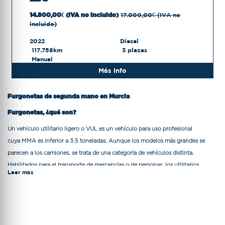
14.800,00€ (IVA no incluido)
17.000,00€ (IVA no
incluido)
2022
Diesel
117.758km
3 plazas
Manual
Más info
Furgonetas de segunda mano en Murcia
Furgonetas, ¿qué son?
Un
vehículo utilitario ligero o VUL
es un vehículo para uso profesional
cuya MMA es inferior a
3.5 toneladas
. Aunque los modelos más grandes se
parecen a los camiones, se trata de una categoría de vehículos distinta.
Habilitados para el
transporte de mercancías o de personas
, los utilitarios
Leer más
circulan mayoritariamente en núcleos urbanos o realizan trayectos cortos. Son
empleados principalmente por
empresarios autónomos o
sociedades
(Construcción, comercio, hostelería, pescaderías, carnicerías..).
Furgonetas para mudanzas y transporte de mercancías