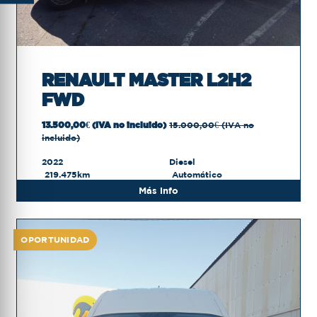
RENAULT MASTER L2H2
FWD
13.500,00€ (IVA no incluido)
15.000,00€ (IVA no
incluido)
2022
Diesel
219.475km
Automático
Más info
OPORTUNIDAD