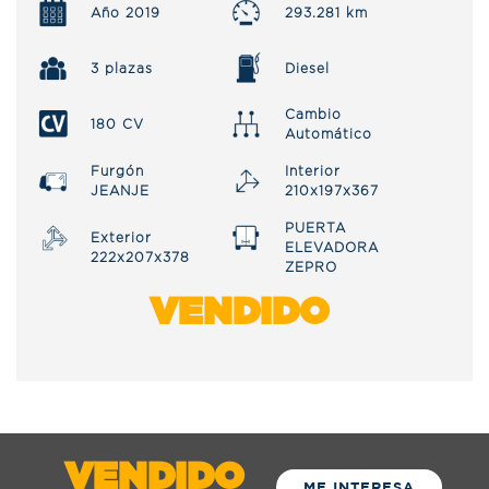
Año 2019
293.281 km
3 plazas
Diesel
Cambio
180 CV
Automático
Furgón
Interior
JEANJE
210x197x367
PUERTA
Exterior
ELEVADORA
222x207x378
ZEPRO
VENDIDO
VENDIDO
ME INTERESA