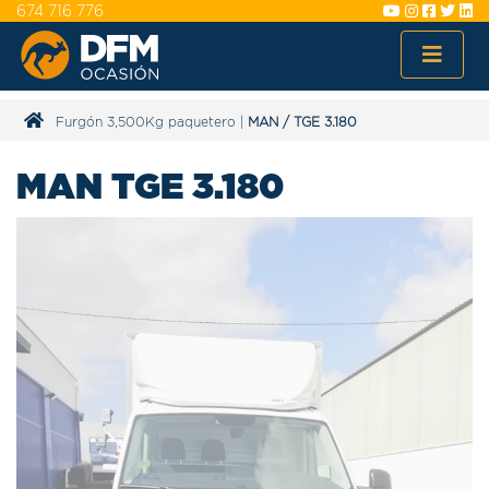
674 716 776
Furgón 3,500Kg paquetero
|
MAN
/
TGE 3.180
MAN TGE 3.180