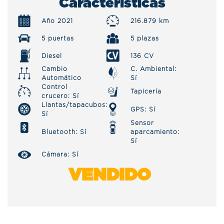
Características
Año 2021
216.879 km
5 puertas
5 plazas
Diesel
136 CV
Cambio
C. Ambiental:
Automático
Sí
Control
Tapicería
crucero: Sí
Llantas/tapacubos:
GPS: Sí
Sí
Sensor
Bluetooth: Sí
aparcamiento:
Sí
Cámara: Sí
VENDIDO