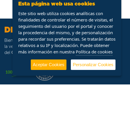
Esta página web usa cookies
Este sitio web utiliza cookies analíticas con
finalidades de controlar el número de visitas, el
seguimiento del usuario por el portal y conocer
DFM Ocasión
la procedencia del mismo, y de personalización
para recordar sus preferencias. Se tratarán datos
Bienvenido a
DFM Ocasión
, portal web especializado en
relativos a su IP y localización. Puede obtener
la venta de stock de vehículos procedentes de la flota
más información en nuestra
Política de cookies
del
Grupo DFM
.
Aceptar Cookies
Personalizar Cookies
Horario
Información
Contacto