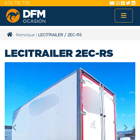
674 716 776
Remolque
|
LECITRAILER
/
2EC-RS
LECITRAILER 2EC-RS
Previous
Next