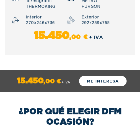
Termógrafo:
METRO
THERMOKING
FURGON
Interior
Exterior
270x246x736
292x259x755
15.450
,00
€
+ IVA
15.450
,00
€
ME INTERESA
+ IVA
¿POR QUÉ ELEGIR DFM
OCASIÓN?