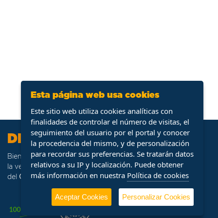
Esta página web usa cookies
Este sitio web utiliza cookies analíticas con
finalidades de controlar el número de visitas, el
seguimiento del usuario por el portal y conocer
DFM Ocasión
la procedencia del mismo, y de personalización
para recordar sus preferencias. Se tratarán datos
Bienvenido a
DFM Ocasión
, portal web especializado en
relativos a su IP y localización. Puede obtener
la venta de stock de vehículos procedentes de la flota
más información en nuestra
Política de cookies
del
Grupo DFM
.
Aceptar Cookies
Personalizar Cookies