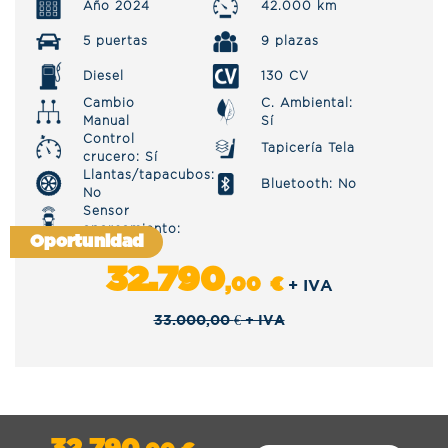
Año 2024
42.000 km
5 puertas
9 plazas
Diesel
130 CV
Cambio
C. Ambiental:
Manual
Sí
Control
Tapicería Tela
crucero: Sí
Llantas/tapacubos:
Bluetooth: No
No
Sensor
aparcamiento:
Oportunidad
No
32.790
,00
€
+ IVA
33.000,00
€
+ IVA