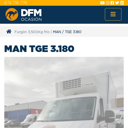
674 716 776
Furgón 3,500Kg frío
|
MAN
/
TGE 3.180
MAN TGE 3.180