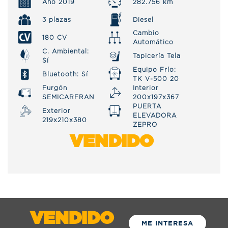
Año 2019
282.756 km
3 plazas
Diesel
Cambio
180 CV
Automático
C. Ambiental:
Tapicería Tela
Sí
Equipo Frío:
Bluetooth: Sí
TK V-500 20
Furgón
Interior
SEMICARFRAN
200x197x367
PUERTA
Exterior
ELEVADORA
219x210x380
ZEPRO
VENDIDO
VENDIDO
ME INTERESA